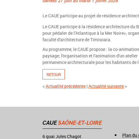
samedi 27 juin au mardi 7 juillet 2026
Le CAUE participe au projet de résidence architec
Le CAUE participe à la résidence architecture du 
pour pédaler de l’Atlantique à la Mer Noire», orga
faculté d'architecture de Timisoara.
Au programme, le CAUE propose : la co-animation d
paysage; l'organisation et l'animation d'un atelie
permanence architecturale pour les habitants de
RETOUR
<
Actualité précédente
|
Actualité suivante
>
CAUE
SAÔNE-ET-LOIRE
Plan du 
6 quai Jules Chagot