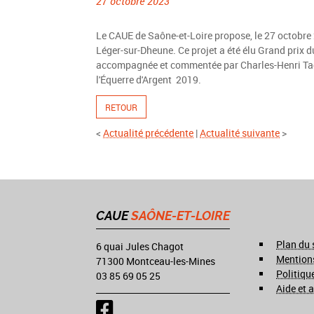
27 octobre 2023
Le CAUE de Saône-et-Loire propose, le 27 octobre 2
Léger-sur-Dheune. Ce projet a été élu Grand prix du
accompagnée et commentée par Charles-Henri Tacho
l'Équerre d'Argent 2019.
RETOUR
<
Actualité précédente
|
Actualité suivante
>
CAUE
SAÔNE-ET-LOIRE
Plan du 
6 quai Jules Chagot
Mentions
71300 Montceau-les-Mines
Politiqu
03 85 69 05 25
Aide et a