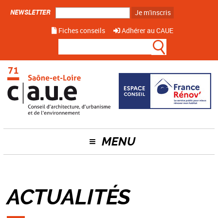
NEWSLETTER
Je m'inscris
Fiches conseils
Adhérer au CAUE
MENU
ACTUALITÉS