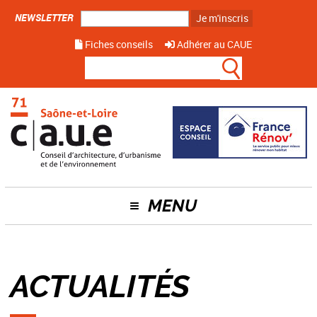
NEWSLETTER
Je m'inscris
Fiches conseils
Adhérer au CAUE
MENU
ACTUALITÉS