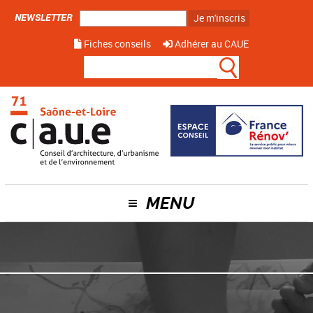
NEWSLETTER
Je m'inscris
Fiches conseils
Adhérer au CAUE
MENU